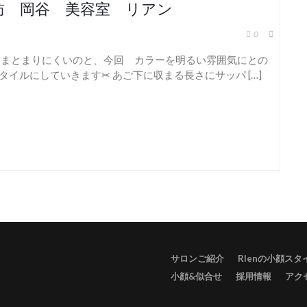
訪 岡谷 美容室 リアン
0
ってまとまりにくいのと、今回 カラーを明るい雰囲気にとの
イルにしていきます✂︎ あご下に収まる長さにサッパ […]
サロンご紹介
RIenの小顔ス
小顔&似合せ
採用情報
アク