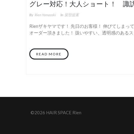
グレー対応！大人ショート！ 諏
By
Rien Yamazaki
In
髪型提案
Rienザキヤマです！ 先日のお客様！ 伸びてしま
オーダー頂きました！ 扱いやすい、透明感のあるスタ
READ MORE
©2026 HAIR SPACE Rien