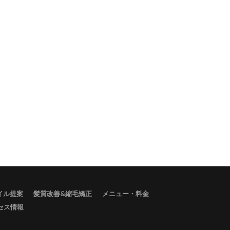
タイル提案
髪質改善&縮毛矯正
メニュー・料金
セス情報