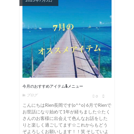
今月のおすすめアイテム&メニュー
In
ブログ
0
こんにちはRien長岡です(o^^o) 6月でRienで
お世話になり始めて1年が経ちました☆たく
さんのお客様に出会えて色んなお話をした
りと楽しく過ごしてます☆これからもどう
ぞよろしくお願いします！！笑 そしていよ