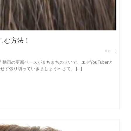
こむ方法！
0
近 動画の更新ペースがまちまちのせいで、エセYouTuberと
ず張り切っていきましょう✂︎ さて、 […]