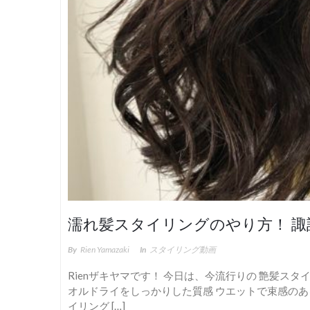
濡れ髪スタイリングのやり方！ 諏訪
By
Rien Yamazaki
In
スタイリング動画
Rienザキヤマです！ 今日は、今流行りの 艶髪ス
オルドライをしっかりした質感 ウエットで束感のあ
イリング […]