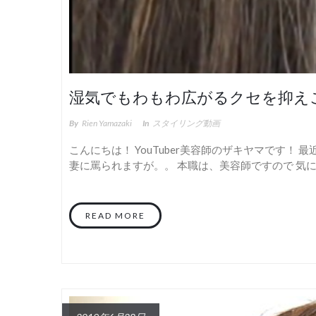
湿気でもわもわ広がるクセを抑え
By
Rien Yamazaki
In
スタイリング動画
こんにちは！ YouTuber美容師のザキヤマです！ 最
妻に罵られますが。。 本職は、美容師ですので 気にせ
READ MORE