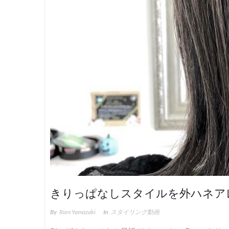
きりっぱなしスタイルを外ハネアレン
By
Rien Yamazaki
In
スタイリング動画