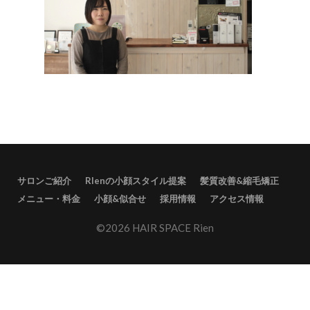
サロンご紹介
RIenの小顔スタイル提案
髪質改善&縮毛矯正
メニュー・料金
小顔&似合せ
採用情報
アクセス情報
©2026 HAIR SPACE Rien