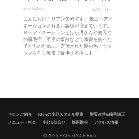
In
Style Book
0
こんにちは！リアン矢崎です。 最近ヘアド
ネーションされるお客様が増えています。
※ヘアドネーションとは小児がんや先天性
の脱毛症、不慮の事故などで頭髪を失った
子どものために、寄付された髪の毛でウィ
ッグを作り無償で提供する活 […]
サロンご紹介
RIenの小顔スタイル提案
髪質改善&縮毛矯正
メニュー・料金
小顔&似合せ
採用情報
アクセス情報
©2026 HAIR SPACE Rien