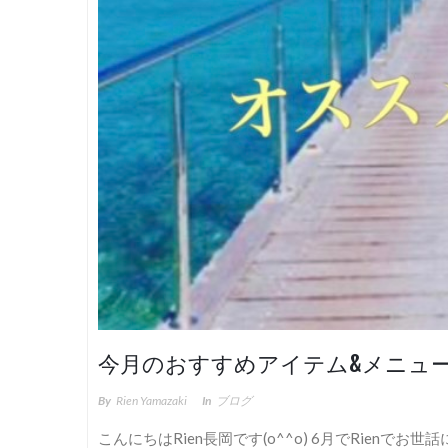
今月のおすすめアイテム&メニュ
By
Rien Yamazaki
In
ブログ
こんにちはRien長岡です(o^^o) 6月でRien