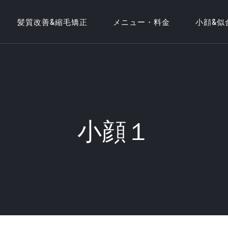
髪質改善&縮毛矯正
メニュー・料金
小顔&似
小顔１