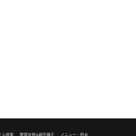
タイル提案
髪質改善&縮毛矯正
メニュー・料金