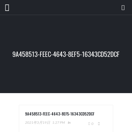
9A458513-FEEC-4643-8EF5-16343CD52DCF
9A458513-FEEC-4643-8EF5-16343CD52DCF
2021年3月19日
1:27 PM
In
0