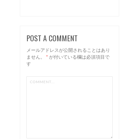
しイヤリ
ングカラ
ー 諏
訪 岡
POST A COMMENT
谷 美容
室 リア
メールアドレスが公開されることはあり
ン
ません。
*
が付いている欄は必須項目で
す