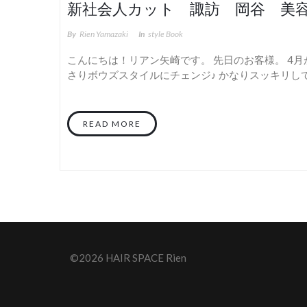
新社会人カット 諏訪 岡谷 美
By
Rien Yamazaki
In
Style Book
こんにちは！リアン矢崎です。 先日のお客様。 4月
さりボウズスタイルにチェンジ♪ かなりスッキリし
READ MORE
©2026 HAIR SPACE Rien