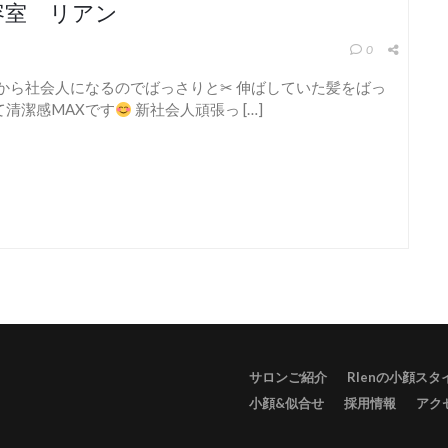
容室 リアン
0
から社会人になるのでばっさりと✂︎ 伸ばしていた髪をばっ
て清潔感MAXです
新社会人頑張っ […]
サロンご紹介
RIenの小顔ス
小顔&似合せ
採用情報
アク