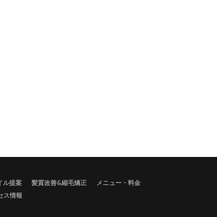
タイル提案
髪質改善&縮毛矯正
メニュー・料金
セス情報