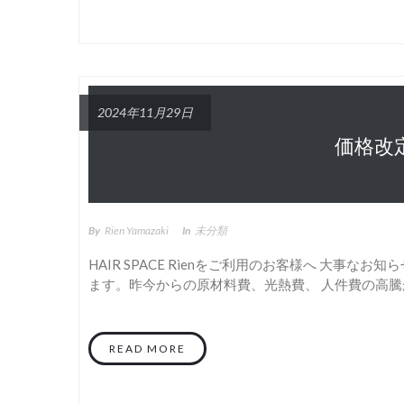
2024年11月29日
価格改
By
Rien Yamazaki
In
未分類
HAIR SPACE Rienをご利用のお客様へ 大事な
ます。昨今からの原材料費、光熱費、 人件費の高騰が続
READ MORE