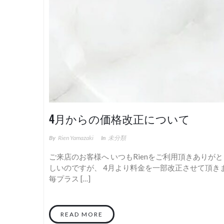
4月からの価格改正について
By
Rien Yamazaki
In
未分類
ご来店のお客様へ いつもRienをご利用頂きありが
しいのですが、 4月より料金を一部改正させて頂きま
毎プラス […]
READ MORE