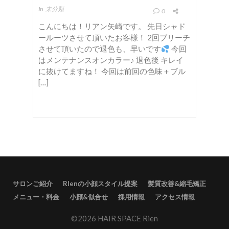
In
未分類
0
こんにちは！リアン矢崎です。 先日シャド
ールーツさせて頂いたお客様！ 2回ブリーチ
させて頂いたので退色も、早いです
今回
はメンテナンスオンカラー♪ 退色後 キレイ
に抜けてますね！ 今回は前回の色味＋ブル
[…]
サロンご紹介
RIenの小顔スタイル提案
髪質改善&縮毛矯正
メニュー・料金
小顔&似合せ
採用情報
アクセス情報
©2026 HAIR SPACE Rien