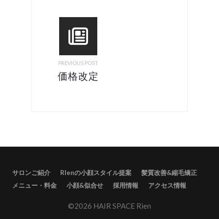
PREVIOUS POST
価格改定
のお知ら
せ
サロンご紹介
RIenの小顔スタイル提案
髪質改善&縮毛矯正
メニュー・料金
小顔&似合せ
採用情報
アクセス情報
©2026 HAIR SPACE Rien