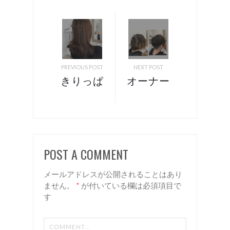
PREVIOUS POST
NEXT POST
きりっぱ
オーナー
なしスタ
カット！
イルをモ
諏訪 岡
ードカジ
谷 美容
ュアル
室 Rien
POST A COMMENT
に！ 諏
訪 岡谷
メールアドレスが公開されることはあり
美容室
ません。
*
が付いている欄は必須項目で
す
リアン