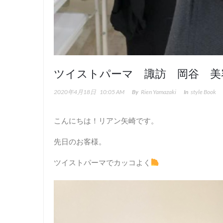
ツイストパーマ 諏訪 岡谷 美
2020年4月18日
10:05 AM
By
Rien Yamazaki
In
Style Book
こんにちは！リアン矢崎です。
先日のお客様。
ツイストパーマでカッコよく