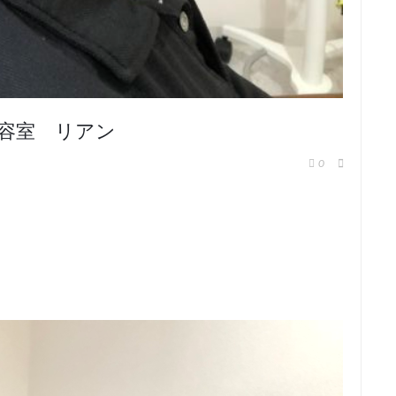
容室 リアン
0