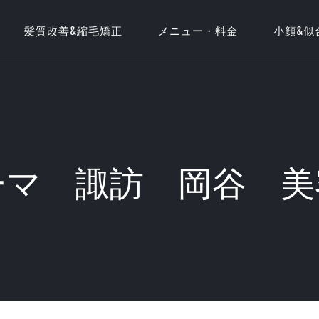
髪質改善&縮毛矯正
メニュー・料金
小顔&似
ーマ 諏訪 岡谷 美