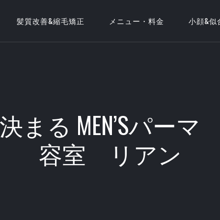
髪質改善&縮毛矯正
メニュー・料金
小顔&似
まる MEN’Sパー
容室 リアン