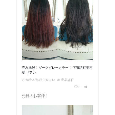
赤み抹殺！ダークグレーカラー！ 下諏訪町美容
室 リアン
2018年2月6日
3:01 PM
In
髪型提案
0
先日のお客様！