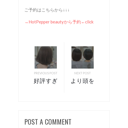
ご予約はこちらから↓↓↓
→HotPepper beautyから予約←click
PREVIOUS POST
NEXT POST
好評すぎ
より頭を
るダメー
小さく魅
ジレスメ
せるショ
ニュー！
ートボ
下諏訪町
ブ！ 下
POST A COMMENT
美容室
諏訪町美