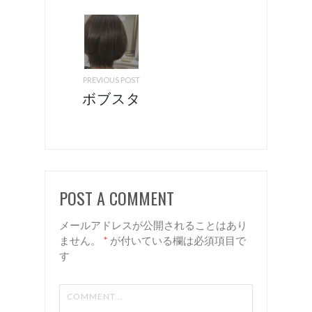
PREVIOUS POST
ボブスタ
イルをマ
イナーチ
ェンジ！
諏訪 岡
POST A COMMENT
谷 美容
室 リア
メールアドレスが公開されることはあり
ン
ません。
*
が付いている欄は必須項目で
す