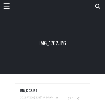
IMG_1702.JPG
IMG_1702.JPG
2018年10月13日
9:34 AM
In
0