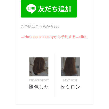
ご予約はこちらから↓↓↓
→Hotpepper beauty
から予約する
←click
PREVIOUS POST
NEXT POST
褪色した
セミロン
髪の毛を
グスタイ
透明感の
ルを冬ミ
ある大人
ディアム