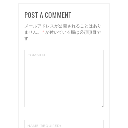
カジュア
スタイル
POST A COMMENT
ルカラー
にマイナ
に！ 諏
ーチェン
メールアドレスが公開されることはあり
訪 岡谷
ジ✂︎ 諏訪
ません。
*
が付いている欄は必須項目で
す
美容室
岡谷 美
リアン
容室 リ
アン