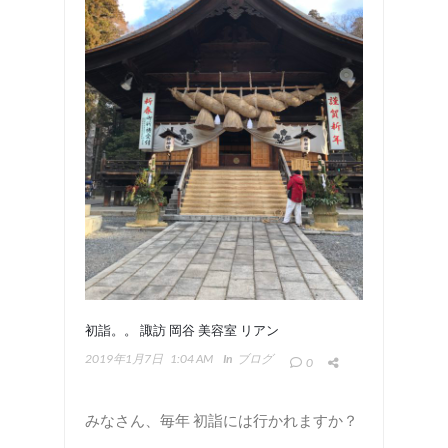
初詣。。 諏訪 岡谷 美容室 リアン
2019年1月7日
1:04 AM
In
ブログ
0
みなさん、毎年 初詣には行かれますか？