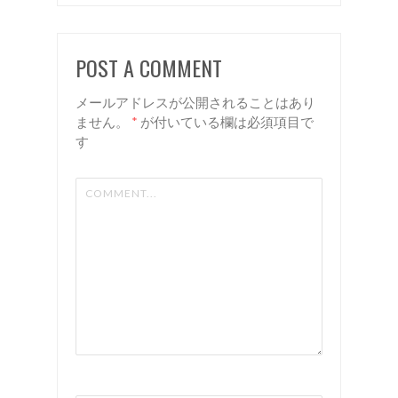
諏訪 岡
7:3スタ
谷 美容
イル 諏
POST A COMMENT
室 Rien
訪 岡谷
美容室
メールアドレスが公開されることはあり
リアン
ません。
*
が付いている欄は必須項目で
す