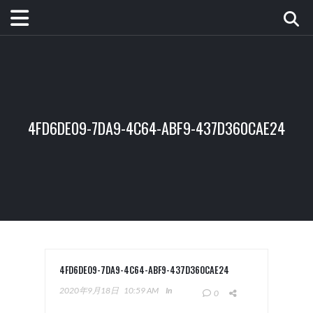
4FD6DE09-7DA9-4C64-ABF9-437D360CAE24
4FD6DE09-7DA9-4C64-ABF9-437D360CAE24
2020年9月18日
10:59 AM
In
0