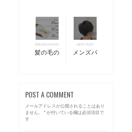
PREVIOUS POST
NEXT POST
髪の毛の
メンズパ
ダメージ
ーマ 諏
は避けら
訪 岡
れる！
谷 美容
諏訪 岡
室 リア
POST A COMMENT
谷 美容
ン
室 リア
メールアドレスが公開されることはあり
ン
ません。
*
が付いている欄は必須項目で
す