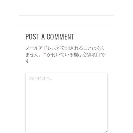
かしたピ
ンクカラ
ー 諏
訪 岡
POST A COMMENT
谷 美容
室 リア
メールアドレスが公開されることはあり
ン
ません。
*
が付いている欄は必須項目で
す