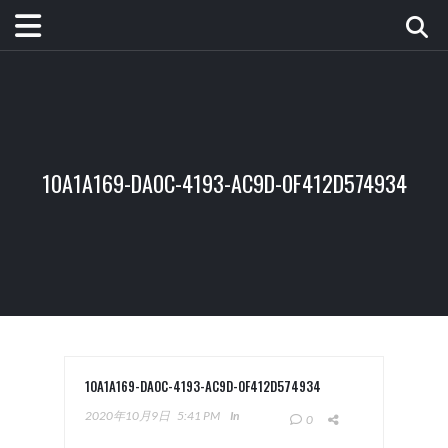
10A1A169-DA0C-4193-AC9D-0F412D574934
10A1A169-DA0C-4193-AC9D-0F412D574934
2020年10月9日
5:41 PM
In
0