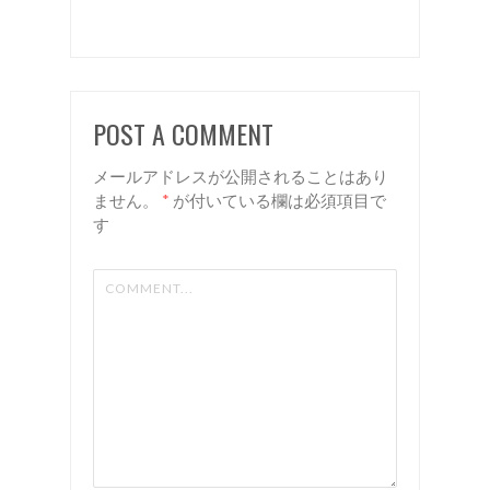
なしスト
レート
諏訪 岡
谷 美容
POST A COMMENT
室 リア
ン
メールアドレスが公開されることはあり
ません。
*
が付いている欄は必須項目で
す