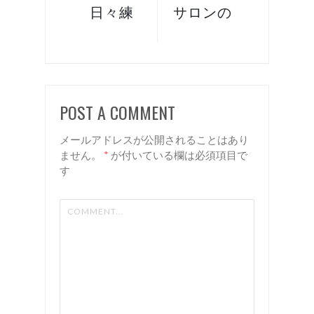
日々練
サロンの
習 諏
ヘアケ
訪 岡
ア！ 諏
谷 美容
訪 岡
室 リア
谷 美容
POST A COMMENT
ン
室 リア
ン
メールアドレスが公開されることはあり
ません。
*
が付いている欄は必須項目で
す