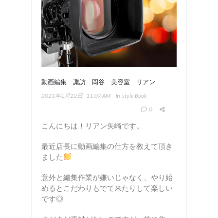
動画編集 諏訪 岡谷 美容室 リアン
2021年1月22日
11:07 AM
In
Style Book
0
こんにちは！リアン矢崎です。
最近店長に動画編集の仕方を教えて頂き
ました
意外と編集作業が嫌いじゃなく、やり始
めるとこだわりもでて来たりして楽しい
です◎