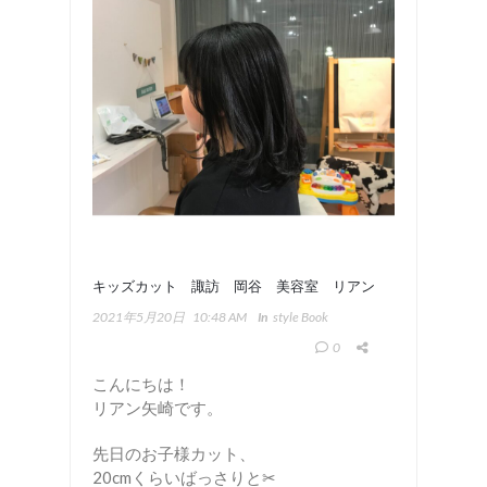
キッズカット 諏訪 岡谷 美容室 リアン
2021年5月20日
10:48 AM
In
Style Book
0
こんにちは！
リアン矢崎です。
先日のお子様カット、
20cmくらいばっさりと✂︎