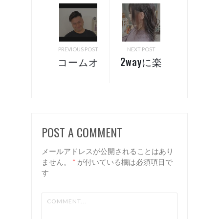
PREVIOUS POST
NEXT POST
コームオ
2wayに楽
ーバー
しむデザ
諏訪 岡
インカラ
谷 美容
ー！ 諏
室 リア
訪 岡
POST A COMMENT
ン
谷 美容
室 リア
メールアドレスが公開されることはあり
ン
ません。
*
が付いている欄は必須項目で
す