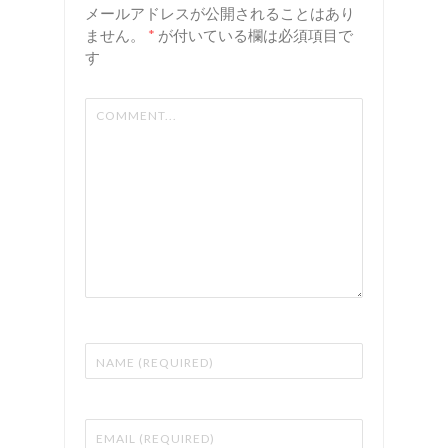
室 リア
室 リア
メールアドレスが公開されることはあり
ン
ン
ません。
*
が付いている欄は必須項目で
す