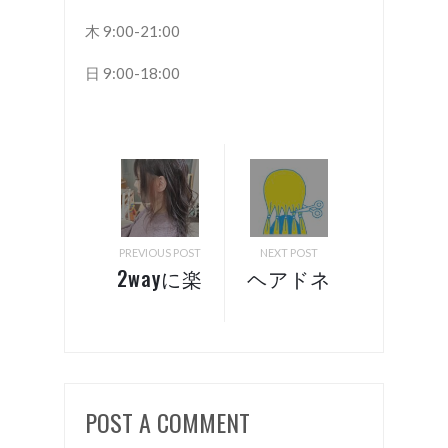
木 9:00-21:00
日 9:00-18:00
PREVIOUS POST
NEXT POST
2wayに楽
ヘアドネ
しむデザ
ーション
インカラ
出来ます
ー！ 諏
✂︎ 諏
訪 岡
訪 岡
POST A COMMENT
谷 美容
谷 美容