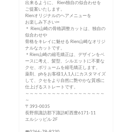
出来るように、 Rien独自の似合わせを
ご提案いたします。
Rienオリジナルのヘアメニューを
お楽しみ下さい✂︎
＊ Rien山崎の骨格調整カットは、独自の
似合わせや
骨格をキレイに魅せる Rien山崎なオリジ
ナルなカットです。
＊Rien山崎の縮毛矯正は、デザインをベ
ースに考え、髪型、シルエットに不要な
クセ、ボリュームを縮毛矯正します。
薬剤、phをお客様1人1人にカスタマイズ
して、クセをより自然に艶やかな質感に
仕上げるストレートです。
～～～～～～～～～～～～～～～～～～
～
〒393-0035
長野県諏訪郡下諏訪町西豊6171-11
エルシッビル 2F
☎︎0266-78-8230