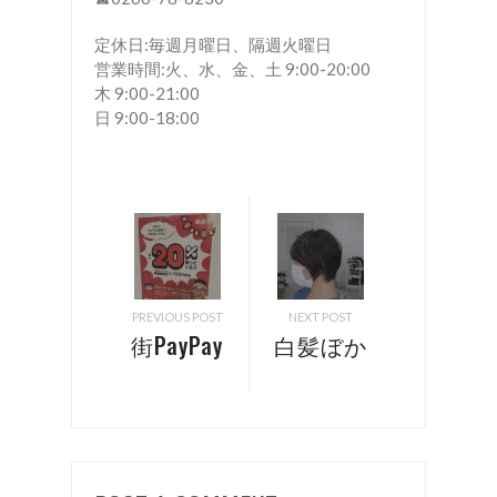
定休日:毎週月曜日、隔週火曜日
営業時間:火、水、金、土 9:00-20:00
木 9:00-21:00
日 9:00-18:00
PREVIOUS POST
NEXT POST
街PayPay
白髪ぼか
祭 諏
しハイラ
訪 岡
イト 諏
谷 美容
訪 岡
室 リア
谷 美容