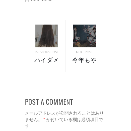
PREVIOUS POST
NEXT POST
ハイダメ
今年もや
ージ毛を
ります！
縮毛矯
ハロウィ
正！？
ン企画
諏訪 岡
POST A COMMENT
谷 美容
室 リア
メールアドレスが公開されることはあり
ン
ません。
*
が付いている欄は必須項目で
す