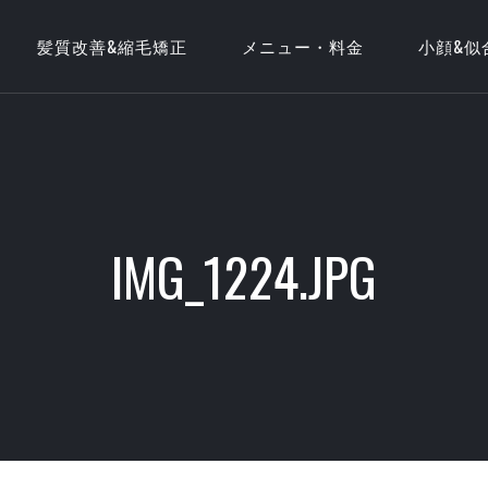
髪質改善&縮毛矯正
メニュー・料金
小顔&似
IMG_1224.JPG