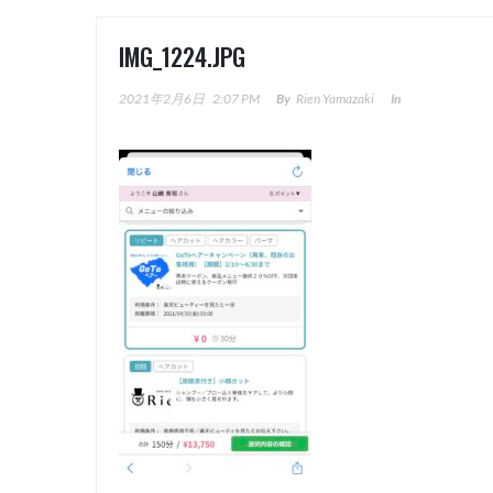
IMG_1224.JPG
2021年2月6日
2:07 PM
By
Rien Yamazaki
In