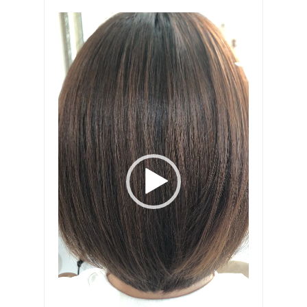
動
画
プ
レ
ー
ヤ
ー