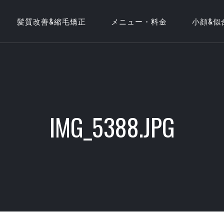
髪質改善&縮毛矯正
メニュー・料金
小顔&似
IMG_5388.JPG