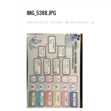
IMG_5388.JPG
2023年1月25日
10:55 AM
By
Rien Yamazaki
In