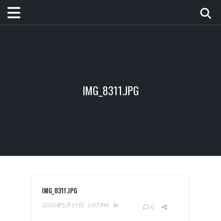
IMG_8311.JPG
IMG_8311.JPG
2022年5月15日
1:07 PM
In
0