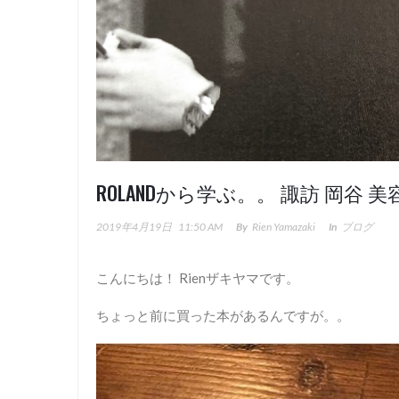
ROLANDから学ぶ。。 諏訪 岡谷 
2019年4月19日
11:50 AM
By
Rien Yamazaki
In
ブログ
こんにちは！ Rienザキヤマです。
ちょっと前に買った本があるんですが。。