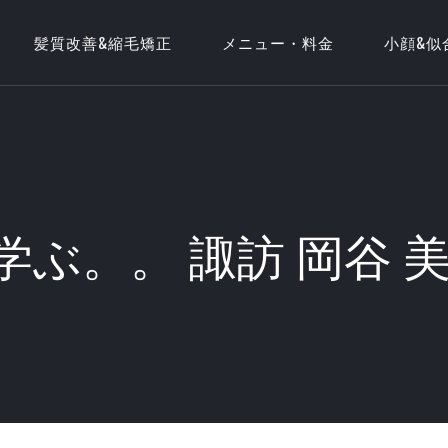
髪質改善&縮毛矯正
メニュー・料金
小顔&似
から学ぶ。。 諏訪 岡谷 