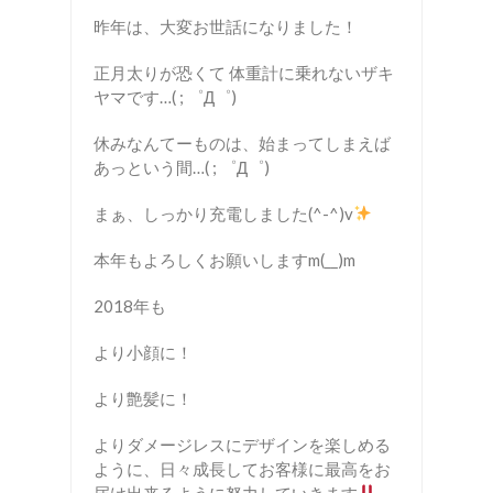
昨年は、大変お世話になりました！
正月太りが恐くて 体重計に乗れないザキ
ヤマです…( ; ゜Д゜)
休みなんてーものは、始まってしまえば
あっという間…( ; ゜Д゜)
まぁ、しっかり充電しました(^-^)v
本年もよろしくお願いしますm(__)m
2018年も
より小顔に！
より艶髪に！
よりダメージレスにデザインを楽しめる
ように、日々成長してお客様に最高をお
届け出来るように努力していきます