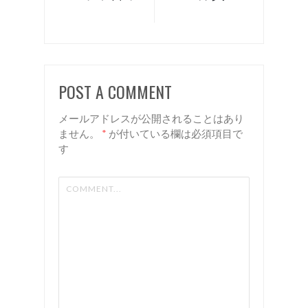
終了のお
入荷！
知らせ！
下諏訪町
下諏訪町
美容室
美容室
リアン
POST A COMMENT
リアン
メールアドレスが公開されることはあり
ません。
*
が付いている欄は必須項目で
す