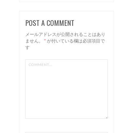
諏訪美容
ルへ！
室 リア
諏訪美容
POST A COMMENT
ン
室 リア
ン
メールアドレスが公開されることはあり
ません。
*
が付いている欄は必須項目で
す