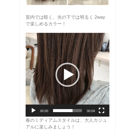
室内では暗く、光の下では明るく 2way
で楽しめるカラー！
動
画
プ
レ
ー
ヤ
ー
00:00
00:04
春のミディアムスタイルは、大人カジュ
アルに楽しみましょう！