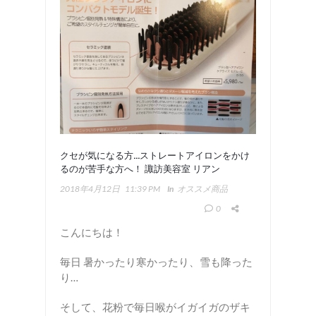
クセが気になる方…ストレートアイロンをかけ
るのが苦手な方へ！ 諏訪美容室 リアン
2018年4月12日
11:39 PM
In
オススメ商品
0
こんにちは！
毎日 暑かったり寒かったり、雪も降った
り…
そして、花粉で毎日喉がイガイガのザキ