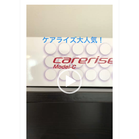
動
画
プ
レ
ー
ヤ
ー