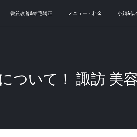
髪質改善&縮毛矯正
メニュー・料金
小顔&似
INEについて！ 諏訪 