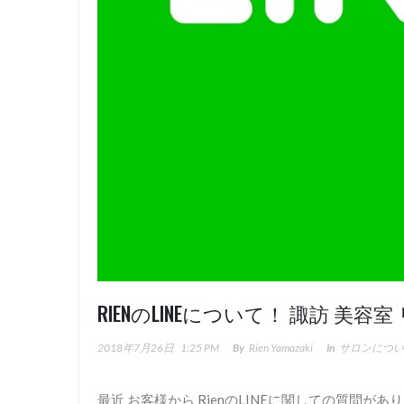
RIENのLINEについて！ 諏訪 美容室
2018年7月26日
1:25 PM
By
Rien Yamazaki
In
サロンについ
最近 お客様から RienのLINEに関しての質問が