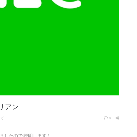
 リアン
て
0
ありましたので 説明します！