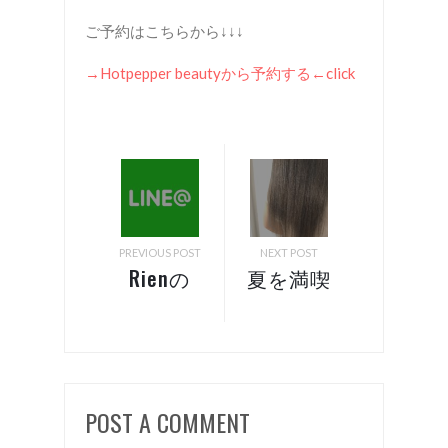
ご予約はこちらから↓↓↓
→Hotpepper beauty
から予約する
←click
PREVIOUS POST
NEXT POST
Rienの
夏を満喫
LINEにつ
するカラ
いて！
ースタイ
諏訪 美
ル！ 諏
容室 リ
訪 美容
POST A COMMENT
アン
室 リア