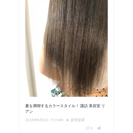
夏を満喫するカラースタイル！ 諏訪 美容室 リ
アン
2018年8月4日
9:57 AM
In
髪型提案
0