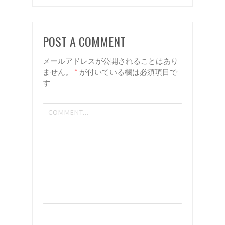
収めるシ
る！ 諏
ョートス
訪 美容
POST A COMMENT
タイル！
室 リア
諏訪 美
ン
メールアドレスが公開されることはあり
容室 リ
ません。
*
が付いている欄は必須項目で
す
アン