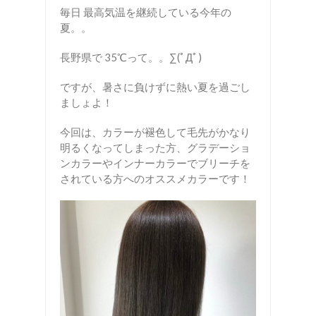
毎日 最高気温を継続している今年の
夏。。
長野県で 35℃って。。∑(ﾟДﾟ)
ですが、暑さに負けずに熱い夏を過ごし
ましょよ！
今回は、カラーが褪色して毛先がかなり
明るくなってしまった方、グラデーショ
ンカラーやインナーカラーでブリーチを
されている方へのオススメカラーです！