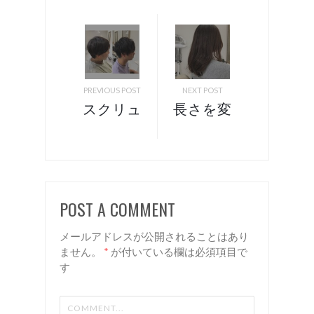
PREVIOUS POST
NEXT POST
スクリュ
長さを変
ーパー
えずに
マ！ 諏
マイナー
訪 岡谷
チェン
美容室
ジ！ 諏
POST A COMMENT
Rien
訪 岡谷
美容室
メールアドレスが公開されることはあり
リアン
ません。
*
が付いている欄は必須項目で
す