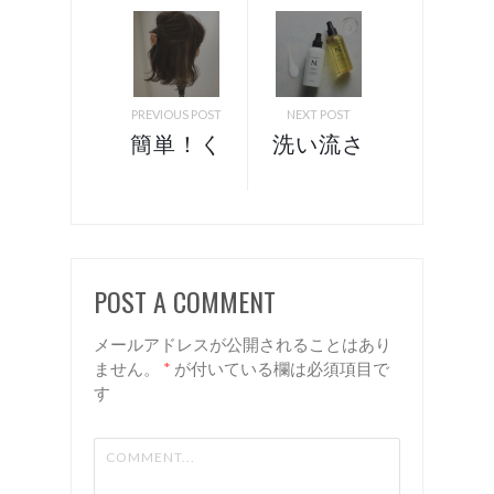
PREVIOUS POST
NEXT POST
簡単！く
洗い流さ
るりんぱ
ないトリ
ハーフア
ートメン
ップアレ
トの付け
ンジ！
方！ 諏
POST A COMMENT
諏訪 岡
訪 岡谷
谷 美容
美容室
メールアドレスが公開されることはあり
室 リア
リアン
ません。
*
が付いている欄は必須項目で
す
ン