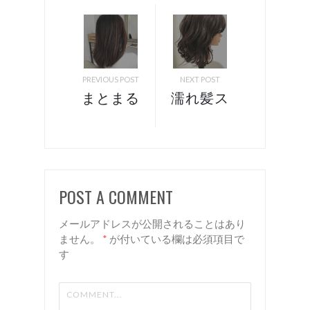
PREVIOUS POST
NEXT POST
まとまる
濡れ髪ス
艶髪！
タイリン
諏訪 岡
グのやり
谷 美容
方！ 諏
室 リア
訪 岡谷
POST A COMMENT
ン
美容室
リアン
メールアドレスが公開されることはあり
ません。
*
が付いている欄は必須項目で
す