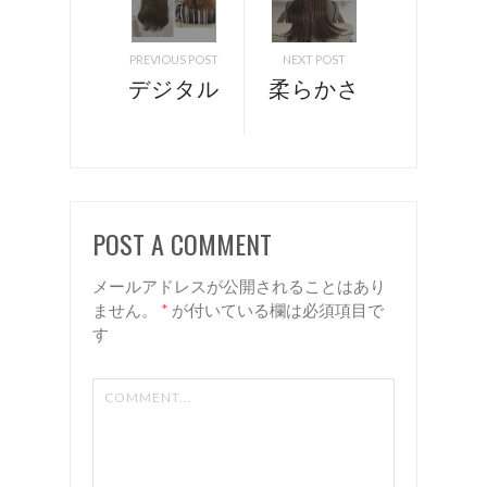
PREVIOUS POST
NEXT POST
デジタル
柔らかさ
パーマ
と元気の
諏訪 岡
出る ビ
谷 美容
タミンカ
室 Rien
ラー！
POST A COMMENT
諏訪 岡
谷 美容
メールアドレスが公開されることはあり
室 リア
ません。
*
が付いている欄は必須項目で
す
ン