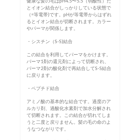
健康な髪の毛はpH4.5〜5.5（弱酸性）だ
とイオン結合がしっかりしている状態で
（=等電帯)です。pHが等電帯からはずれ
るとイオン結合が切断されます。カラー
やパーマが関係します。
・シスチン（S-S)結合
この結合を利用してパーマをかけます。
パーマ1剤の還元剤によって切断され、
パーマ2剤の酸化剤で再結合してS-S結合
に戻ります。
・ペプチド結合
アミノ酸の基本的な結合です。過度のア
ルカリ剤、過酸化水素剤で加水分解され
て切断されます。この結合が切れてしま
うと二度と戻りません。髪の毛の命のよ
うなつながりです。