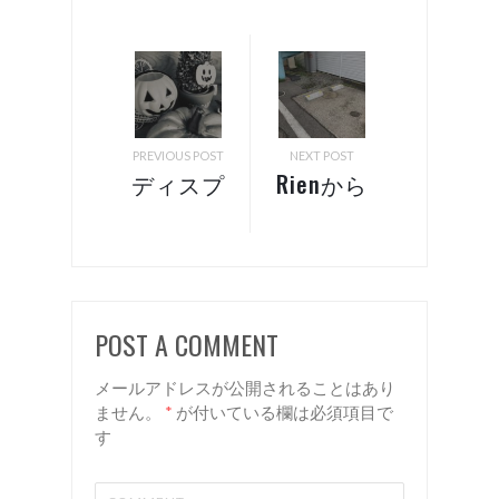
PREVIOUS POST
NEXT POST
ディスプ
Rienから
レイ 諏
のお知ら
訪岡谷美
せ！ 諏
容室リア
訪 岡谷
ン
美容室
POST A COMMENT
リアン
メールアドレスが公開されることはあり
ません。
*
が付いている欄は必須項目で
す