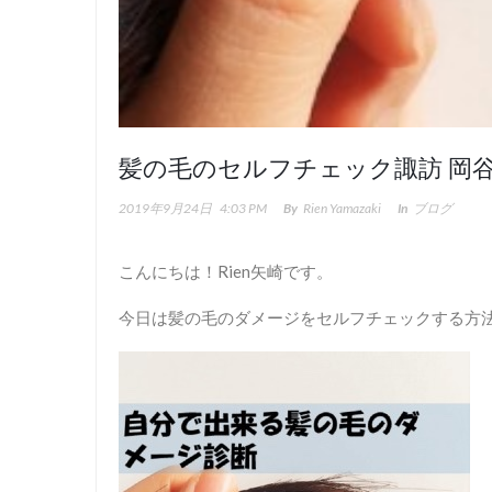
髪の毛のセルフチェック諏訪 岡谷 美
2019年9月24日
4:03 PM
By
Rien Yamazaki
In
ブログ
こんにちは！Rien矢崎です。
今日は髪の毛のダメージをセルフチェックする方