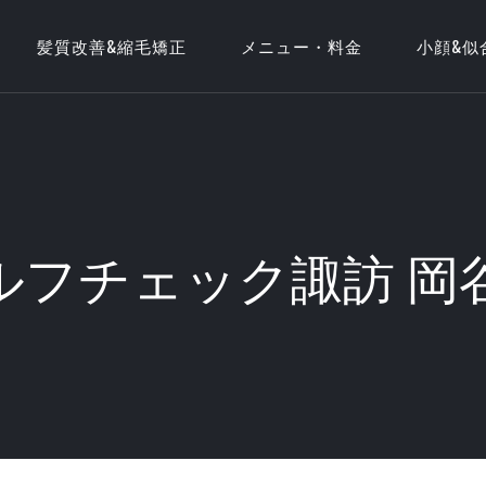
髪質改善&縮毛矯正
メニュー・料金
小顔&似
フチェック諏訪 岡谷 美