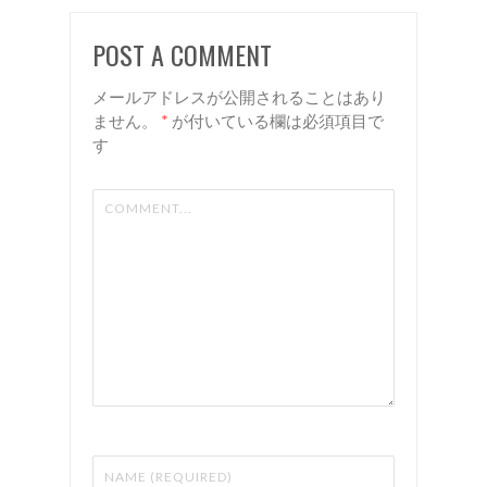
ル！ 諏
谷 美容
POST A COMMENT
訪 岡
室 リア
谷 美容
ン
メールアドレスが公開されることはあり
室 リア
ません。
*
が付いている欄は必須項目で
す
ン