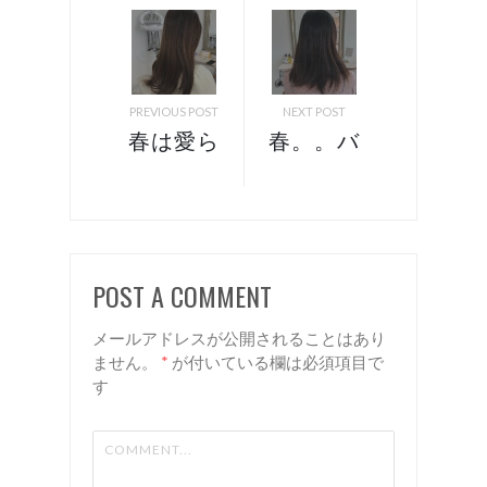
PREVIOUS POST
NEXT POST
春は愛ら
春。。バ
しく柔ら
ッサリイ
かい質感
メチェン
ヘアがオ
したい方
スス
へ。。
POST A COMMENT
メ！ 諏
諏訪 岡
訪 岡
谷 美容
メールアドレスが公開されることはあり
谷 美容
室 リア
ません。
*
が付いている欄は必須項目で
す
室 リア
ン
ン