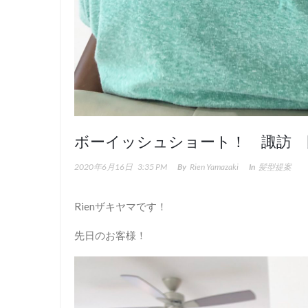
ボーイッシュショート！ 諏訪 
2020年6月16日
3:35 PM
By
Rien Yamazaki
In
髪型提案
Rienザキヤマです！
先日のお客様！