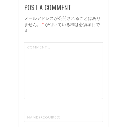
室 リア
谷 美容
POST A COMMENT
ン
室 リア
ン
メールアドレスが公開されることはあり
ません。
*
が付いている欄は必須項目で
す