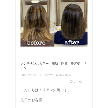
メンテナンスカラー 諏訪 岡谷 美容室 リ
アン
2020年9月12日
3:29 PM
In
Style Book
0
こんにちは！リアン矢崎です。
先日のお客様、