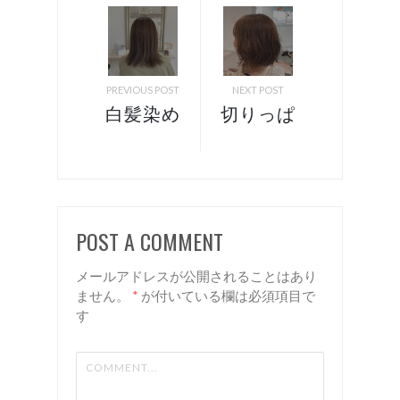
PREVIOUS POST
NEXT POST
白髪染め
切りっぱ
オーガニ
なしボブ
ックカラ
パーマ
ー＋ハイ
諏訪 岡
ライト
谷 美容
POST A COMMENT
諏訪 岡
室 リア
谷 美容
ン
メールアドレスが公開されることはあり
室 リア
ません。
*
が付いている欄は必須項目で
す
ン